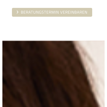
BERATUNGSTERMIN VEREINBAREN
Brautkleider /
Hochzeits­kleider
für Kirche oder
Standesamt
für Frankfurt